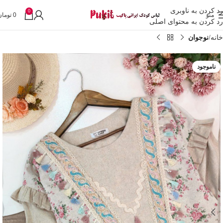
رد کردن به ناوبری
0
منو
0
تومان
رد کردن به محتوای اصلی
خانه
نوجوان
ناموجود