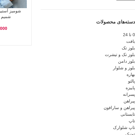
شومیز آستین
شمیم (10تا16سا
دسته‌های محصولات
,000
0 تا 24
بافت
بلوز تک
بلوز تک و تیشرت
بلوز دامن
بلوز و شلوار
بهاره
پالتو
پاییزه
پسرانه
پیراهن
پیراهن و سارافون
تابستانی
تاپ
تاپ شلوارک
تونیک