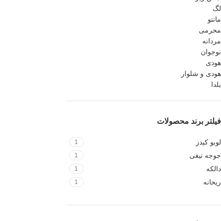
لگ
مانتو
محرمی
مردانه
نوجوان
هودی
هودی و شلوار
یلدا
فیلتر برند محصولات
لوبو کیدز
1
جوجه تیغی
1
دالکه
1
ریحانه
1