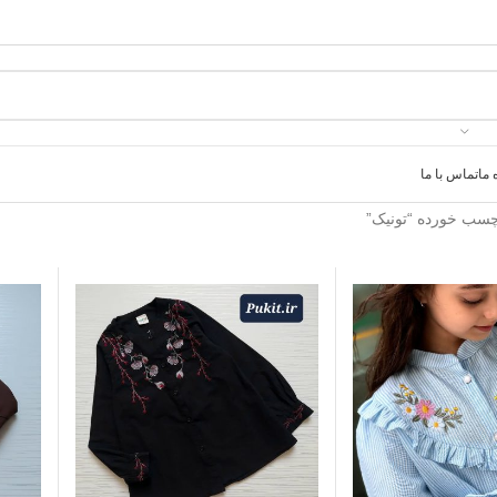
 ما
تماس با ما
سب خورده “تونیک”