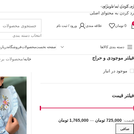
رد کردن به ناوبری
اس کودک ایرانی پاکیت
رد کردن به محتوای اصلی
0
تومان
علاقه مندی
ورود / ثبت نام
انتخاب دسته بندی
دسته بندی کالاها
صفحه نخست
محصولات
فروشگاه
درباره
فیلتر موجودی و حراج
خانه
محصولات برچ
موجود در انبار
فیلتر قیمت
قيمت:
725,000 تومان
—
1,765,000 تومان
صافی