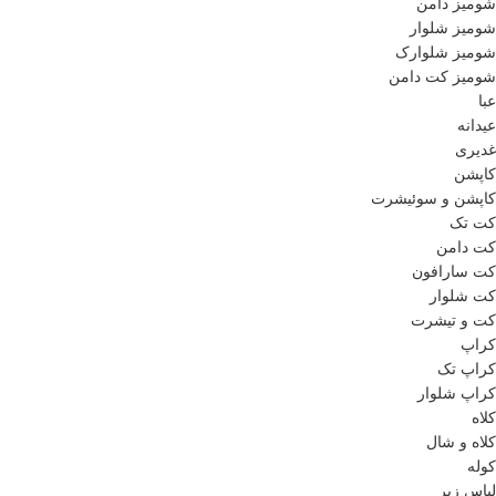
شومیز دامن
شومیز شلوار
شومیز شلوارک
شومیز کت دامن
عبا
عیدانه
غدیری
کاپشن
کاپشن و سوئیشرت
کت تک
کت دامن
کت سارافون
کت شلوار
کت و تیشرت
کراپ
کراپ تک
کراپ شلوار
کلاه
کلاه و شال
کوله
لباس زیر