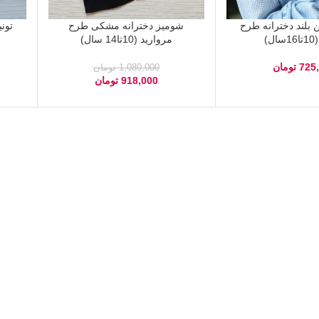
 بلند دخترانه طرح
شومیز دخترانه مشکی طرح
تون
ل)
مروارید (10تا14 سال)
725
تومان
1,080,000
تومان
918,000
تومان