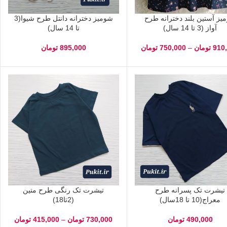
یز آستین بلند دخترانه طرح
شومیز دخترانه دانتل طرح شیوا(3
آواز (3 تا 14 سال)
تا 14 سال)
910
تومان
–
750,000
تومان
895,000
تومان
تیشرت تک پسرانه طرح
تیشرت تک رنگی طرح متین
معراج(10 تا 18سال)
(2تا18)
490,000
تومان
730,000
تومان
–
415,000
تومان