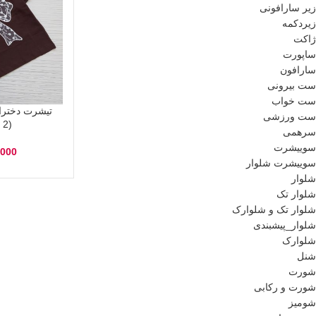
زیر سارافونی
زیردکمه
ژاکت
ساپورت
سارافون
ست بیرونی
ست خواب
تیشرت دختران
ست ورزشی
(2 تا 11سال)
سرهمی
سوییشرت
,000
سوییشرت شلوار
شلوار
شلوار تک
شلوار تک و شلوارک
شلوار_پیشبندی
شلوارک
شنل
شورت
شورت و رکابی
شومیز