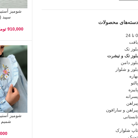
شومیز آستین
سپید (3 تا 14 سال)
دسته‌های محصولات
910,000
توما
0 تا 24
بافت
بلوز تک
بلوز تک و تیشرت
بلوز دامن
بلوز و شلوار
بهاره
پالتو
پاییزه
پسرانه
پیراهن
پیراهن و سارافون
شومیز آستین
تابستانی
شمیم (10تا16سا
تاپ
تاپ شلوارک
,000
تونیک