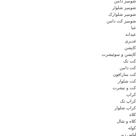
شومیز دامن
شومیز شلوار
شومیز شلوارک
شومیز کت دامن
عبا
عیدانه
غدیری
کاپشن
کاپشن و سوئیشرت
کت تک
کت دامن
کت سارافون
کت شلوار
کت و تیشرت
کراپ
کراپ تک
کراپ شلوار
کلاه
کلاه و شال
کوله
لباس زیر