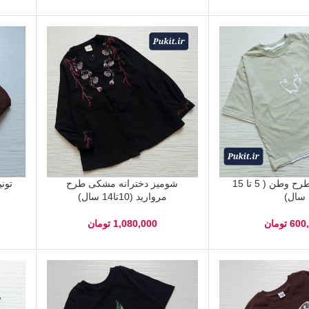
تیشرت تک طرح وطن ( 5 تا 15
شومیز دخترانه مشکی طرح
تون
سال)
مروارید (10تا14 سال)
600
تومان
1,080,000
تومان