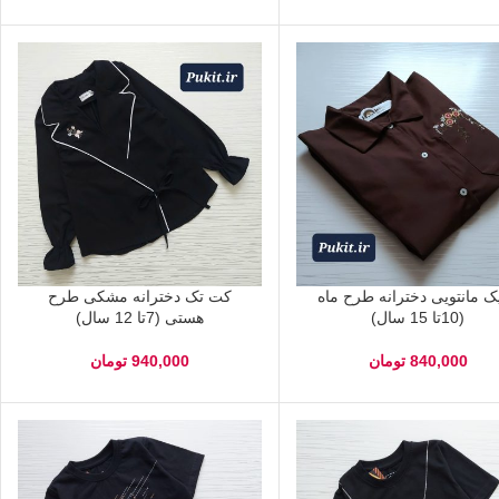
یک مانتویی دخترانه طرح ماه
کت تک دخترانه مشکی طرح
(10تا 15 سال)
هستی (7تا 12 سال)
840,000
تومان
940,000
تومان