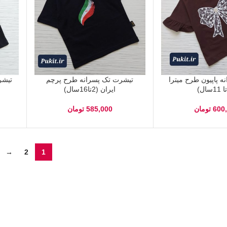
ه پاپیون طرح میترا
تیشرت تک پسرانه طرح پرچم
تیشر
ایران (2تا16سال)
600
تومان
585,000
تومان
→
2
1