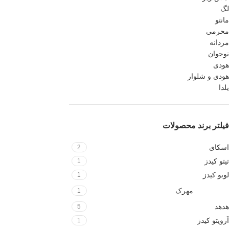
لگ
مانتو
محرمی
مردانه
نوجوان
هودی
هودی و شلوار
یلدا
فیلتر برند محصولات
اسکای
2
تیتو کیدز
1
لوبو کیدز
1
مهرک
1
هدهد
5
آرویتو کیدز
1