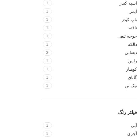
اسپه کیدز
1
ایمر
1
تاپ کیدز
1
تافته
1
جوجه تیغی
1
دالکه
1
دهقانی
2
رابین
1
کوهیار
1
گانای
1
نیک تن
1
فیلتر رنگ
آبی
1
آجری
1