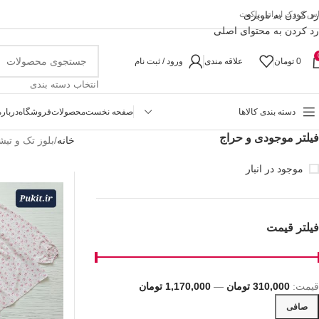
رد کردن به ناوبری
اس کودک ایرانی پاکیت
رد کردن به محتوای اصلی
0
تومان
علاقه مندی
ورود / ثبت نام
انتخاب دسته بندی
دسته بندی کالاها
صفحه نخست
محصولات
فروشگاه
درباره
فیلتر موجودی و حراج
خانه
بلوز تک و تی
موجود در انبار
فیلتر قیمت
قيمت:
310,000 تومان
—
1,170,000 تومان
صافی