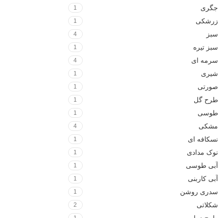
جگری
1
زرشکی
1
سبز
4
سبز تیره
1
سرمه ای
4
شیری
1
صورتی
1
طرح گل
1
طوسی
1
مشکی
4
نسکافه ای
1
نوک مدادی
1
آبی طوسی
1
آبی کاربنی
1
سدری روشن
1
شکلاتی
2