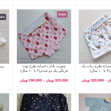
سرانه طرح ربات پک
شورت پادار دخترانه طرح توت
زیردا
ال)
فرنگی پک دو عددی(۲ تا ۱۰ سال)
ن
–
320,000
تومان
320,000
تومان
–
290,000
تومان