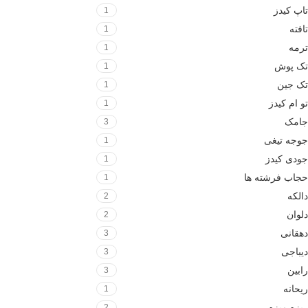
تاپ کیدز
1
تافته
1
ترمه
1
تک پوش
1
تک جین
1
تو ام کیدز
1
جامک
3
جوجه تیغی
1
جودی کیدز
1
حجاب فرشته ها
1
دالکه
2
دلوان
2
دهقانی
3
دیباجی
3
رابین
3
ریحانه
1
ریزه میزه
2