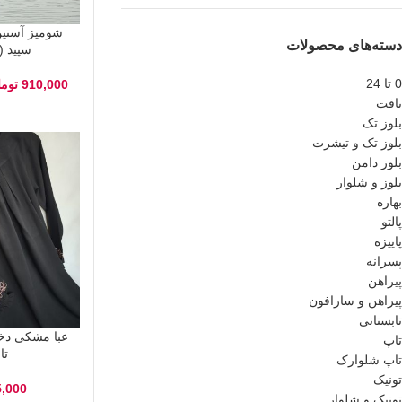
شومیز آستین
دسته‌های محصولات
سپید (3 تا 14 سال)
0 تا 24
910,000
توما
بافت
بلوز تک
بلوز تک و تیشرت
بلوز دامن
بلوز و شلوار
بهاره
پالتو
پاییزه
پسرانه
پیراهن
پیراهن و سارافون
تابستانی
تاپ
تا 18سا
تاپ شلوارک
تونیک
5,000
تونیک و شلوار