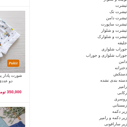
تیشرت
تیشرت تک
تیشرت دامن
تیشرت ساپورت
تیشرت و شلوار
تیشرت و شلوارک
جلیقه
جوراب شلواری
جوراب شلواری و جوراب
دامن
دخترانه
دستکش
شورت پادار پ
دسته بندی نشده
دو عددی(۳ تا ۱۰ س
رامپر
350,000
توما
رکابی
روسری
زمستانی
زیر دکمه
زیر دکمه و رامپر
زیر سارافونی