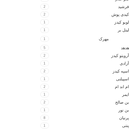
فرشید
2
کیدی پوش
2
لوبو کیدز
1
لیتل بر
1
مهرک
1
هدهد
5
آرویتو کیدز
2
آزادی
1
اسپه کیدز
2
اسپیلنی
1
ام اند ام
2
ایمر
1
بن صالح
2
بن نور
1
پرنیان
8
پنتی
1