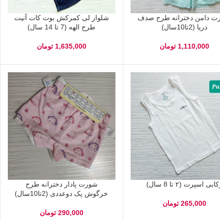
ت دامن دخترانه طرح صدف
شلوار لی کمرکش بوت کات آنیت
دریا (2تا10سال)
طرح الهه (7 تا 14 سال)
1,110,000
تومان
1,635,000
تومان
ابی اسپرت (۲ تا 8 سال)
شورت پادار دخترانه طرح
خرگوش پک دوعددی (2تا10سال)
265,000
تومان
290,000
تومان