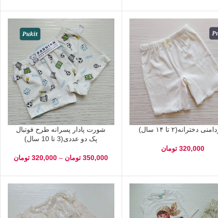
منی دخترانه(۲ تا ۱۴ سال)
شورت پادار پسرانه طرح فوتبال
پک دو عددی(3 تا 10 سال)
320,000
تومان
350,000
تومان
–
320,000
تومان