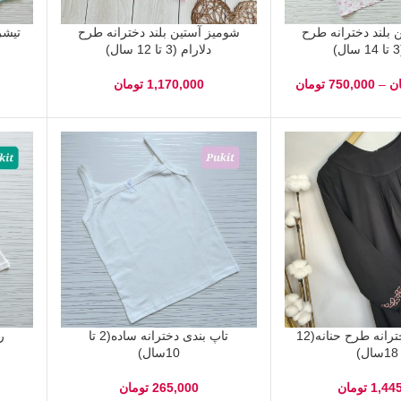
 بلند دخترانه طرح
شومیز آستین بلند دخترانه طرح
تیشر
دلارام (3 تا 12 سال)
ن
–
750,000
تومان
1,170,000
تومان
عبا مشکی دخترانه طرح حنانه(12
تاپ بندی دخترانه ساده(2 تا
رک
ل)
10سال)
1,44
تومان
265,000
تومان