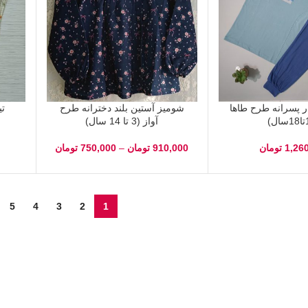
 پسرانه طرح طاها
شومیز آستین بلند دخترانه طرح
ت
آواز (3 تا 14 سال)
1,26
تومان
910,000
تومان
–
750,000
تومان
5
4
3
2
1