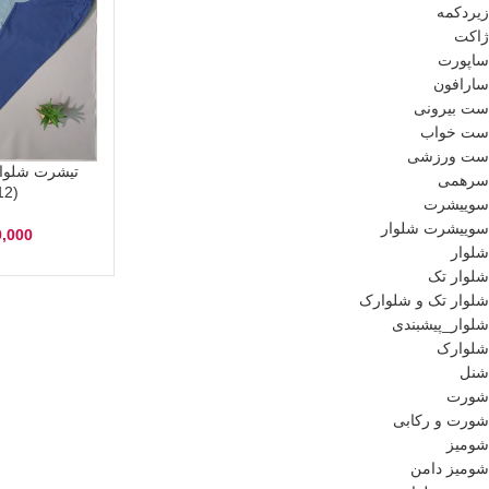
زیردکمه
ژاکت
ساپورت
سارافون
ست بیرونی
ست خواب
ست ورزشی
تیشرت شلوار
سرهمی
(12تا18سال)
سوییشرت
سوییشرت شلوار
0,000
شلوار
شلوار تک
شلوار تک و شلوارک
شلوار_پیشبندی
شلوارک
شنل
شورت
شورت و رکابی
شومیز
شومیز دامن