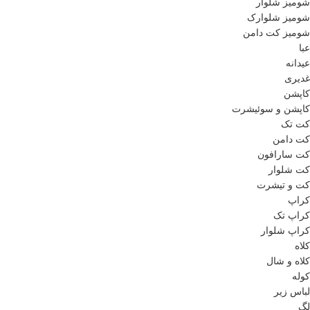
شومیز شلوار
شومیز شلوارک
شومیز کت دامن
عبا
عیدانه
غدیری
کاپشن
کاپشن و سوئیشرت
کت تک
کت دامن
کت سارافون
کت شلوار
کت و تیشرت
کراپ
کراپ تک
کراپ شلوار
کلاه
کلاه و شال
کوله
لباس زیر
لگ