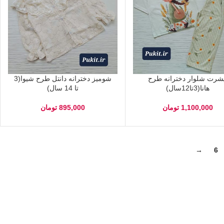
یشرت شلوار دخترانه طرح
شومیز دخترانه دانتل طرح شیوا(3
هانا(3تا12سال)
تا 14 سال)
1,100,000
تومان
895,000
تومان
→
6