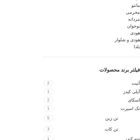
مانتو
محرمی
مردانه
نوجوان
هودی
هودی و شلوار
یلدا
فیلتر برند محصولات
آنیت
2
آیلی کیدز
1
اسکای
2
تک اسپرت
1
تن زین
5
تن کات
3
تیتو کیدز
1