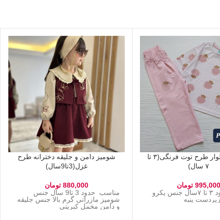
تیشرت شلوار طرح توت فرنگی(۳ تا
شومیز دامن و جلیقه دخترانه طرح
۷ سال)
غزل(3تا9سال)
995,00
تومان
880,000
تومان
مناسب حدود ۳ تا ۷سال جنس یکرو
مناسب حدود 3 تا9 سال جنس
ا زیردست پنبه
شومیز مازراتی گرم بالا جنس جلیقه
و دامن مخمل کبریتی