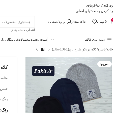
رد کردن به ناوبری
اس کودک ایرانی پاکیت
رد کردن به محتوای اصلی
0
تومان
علاقه مندی
ورود / ثبت نام
انتخاب دسته بندی
دسته بندی کالاها
صفحه نخست
محصولات
فروشگاه
درباره
خانه
پاییزه
کلاه تریکو طرح تاج(1تا10سال)
ناموجود
کلاه ت
مناسب حد
جنس ت
رنگ ن
رنگ