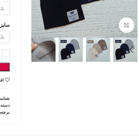
سایزب
بزرگنمایی تصویر
اف
شناس
دسته:
برچس