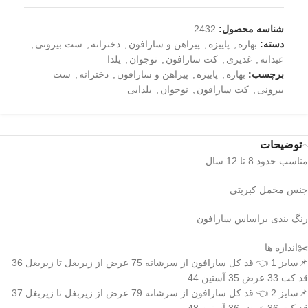
شناسه محصول:
2432
دسته:
بهاره
,
پاییزه
,
پیراهن و سارافون
,
دخترانه
,
ست بیرونی
,
عیدانه
,
غدیری
,
کت سارافون
,
نوجوان
,
یلدا
برچسب:
بهاره
,
پاییزه
,
پیراهن و سارافون
,
دخترانه
,
ست
بیرونی
,
کت سارافون
,
نوجوان
,
یلدایی
توضیحات
مناسب حدود 8 تا 12 سال
جنس مخمل کبریتی
رنگ بندی براساس سارافون
✂️اندازه ها
📌سایز 1 👈 قد کل سارافون از سرشانه 75 عرض از زیربغل تا زیربغل 36
قد کت 33 عرض 35 آستین 44
📌سایز 2 👈 قد کل سارافون از سرشانه 79 عرض از زیربغل تا زیربغل 37