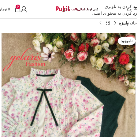
رد کردن به ناوبری
0
منو
0
تومان
رد کردن به محتوای اصلی
خانه
پاییزه
ناموجود