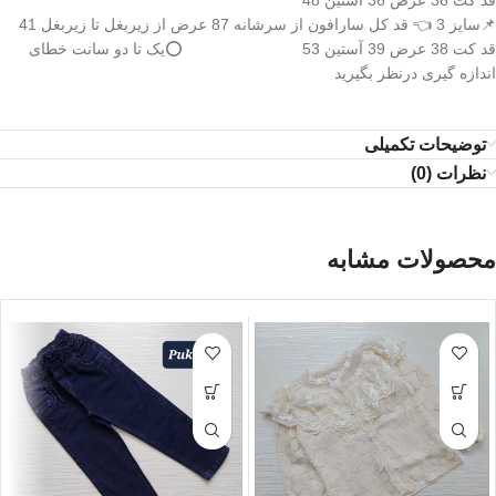
قد کت 36 عرض 36 آستین 48
📌سایز 3 👈 قد کل سارافون از سرشانه 87 عرض از زیربغل تا زیربغل 41
قد کت 38 عرض 39 آستین 53 ⭕️یک تا دو سانت خطای
اندازه گیری درنظر بگیرید
توضیحات تکمیلی
نظرات (0)
محصولات مشابه