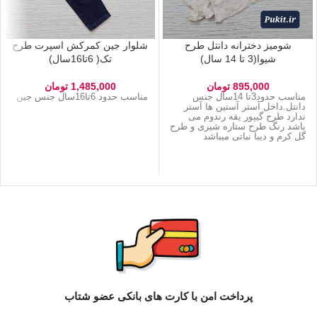
شومیز دخترانه دانتل طرح
شلوار جین کمرکش اسپرت طرح
شیوا(3 تا 14 سال)
تک( 6تا16سال)
895,000
تومان
1,485,000
تومان
مناسب حدود3تا 14سال جنس
مناسب حدود 6تا16سال جنس جین
دانتل.داخل آستر آستین ها آستر
ندارد طرح گیپور یقه رندوم می
باشد رنگ طرح ستاره شیری و طرح
گل کرم و دیبا نباتی میباشد
پرداخت امن با کارت های بانکی عضو شتاب