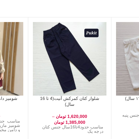
شلوار کتان کمرکش آنیت(4 تا 16
شومیز دام
سال)
تا ۱۴ سال جنس پنبه
1,620,000
تومان
–
0
1,385,000
تومان
شومیز مازر
مناسب حدود4تا16سال جنس کتان
و دامن مخ
درجه یک