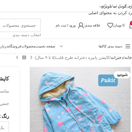
رد کردن به ناوبری
اس کودک ایرانی پاکیت
رد کردن به محتوای اصلی
0
تومان
علاقه مندی
ورود / ثبت نام
انتخاب دسته بندی
دسته بندی کالاها
صفحه نخست
محصولات
فروشگاه
درباره
خانه
دخترانه
کاپشن پاییزه دخترانه طرح قلب(۵ تا ۹ سال)
ناموجود
کاپشن 
مناسب حدو
جنس ر
رنگ