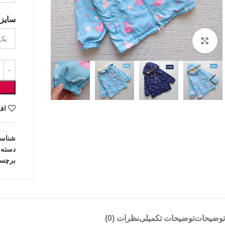
سایزب
بزرگنمایی تصویر
اف
شناس
دسته:
برچس
توضیحات
توضیحات تکمیلی
نظرات (0)