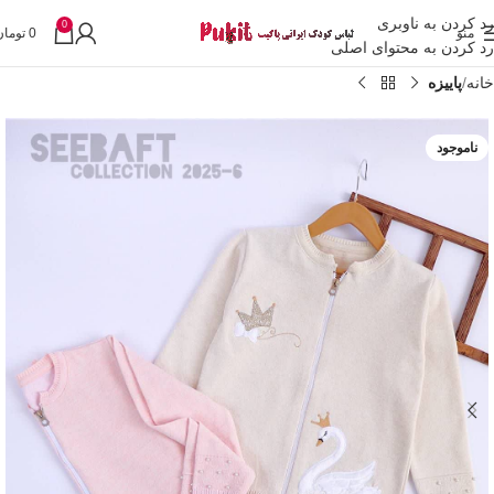
رد کردن به ناوبری
0
منو
0
تومان
رد کردن به محتوای اصلی
خانه
پاییزه
ناموجود