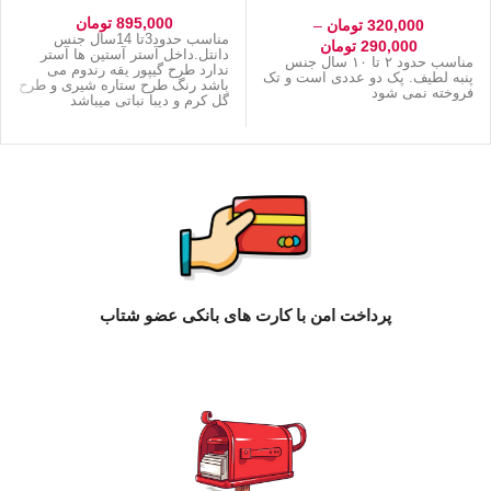
سال)
895,000
تومان
320,000
تومان
–
مناسب حدود3تا 14سال جنس
290,000
تومان
دانتل.داخل آستر آستین ها آستر
مناسب حدود ۲ تا ۱۰ سال جنس
ندارد طرح گیپور یقه رندوم می
پنبه لطیف. پک دو عددی است و تک
باشد رنگ طرح ستاره شیری و طرح
فروخته نمی شود
گل کرم و دیبا نباتی میباشد
پرداخت امن با کارت های بانکی عضو شتاب