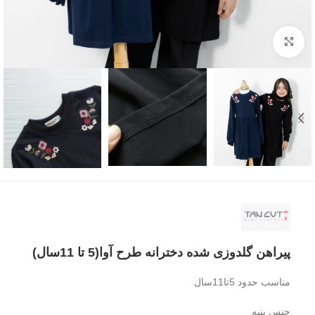
بزرگنمایی تصویر
پیراهن گلدوزی شده دخترانه طرح آوا(5 تا 11سال)
مناسب حدود 5تا11سال
جنس پنبه