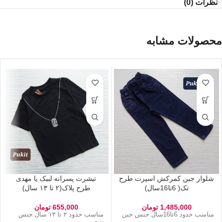
نظرات (0)
محصولات مشابه
شلوار جین کمرکش اسپرت طرح
تیشرت پسرانه لبیک یا مهدی
تک( 6تا16سال)
طرح پلاک(۲ تا ۱۳ سال)
1,485,000
تومان
655,000
تومان
مناسب حدود 6تا16سال جنس جین
مناسب حدود ۲ تا ۱۳ سال جنس
پنبه