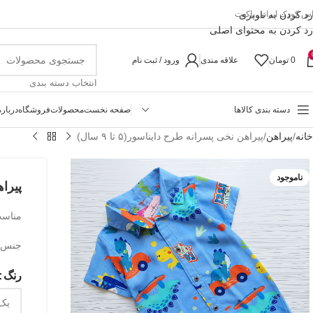
رد کردن به ناوبری
اس کودک ایرانی پاکیت
رد کردن به محتوای اصلی
0
تومان
علاقه مندی
ورود / ثبت نام
انتخاب دسته بندی
دسته بندی کالاها
صفحه نخست
محصولات
فروشگاه
درباره
خانه
پیراهن
پیراهن نخی پسرانه طرح دایناسور(۵ تا ۹ سال)
ناموجود
پیراهن
مناسب حدو
جنس نخی. ۱ تا ۲ سان
رنگ