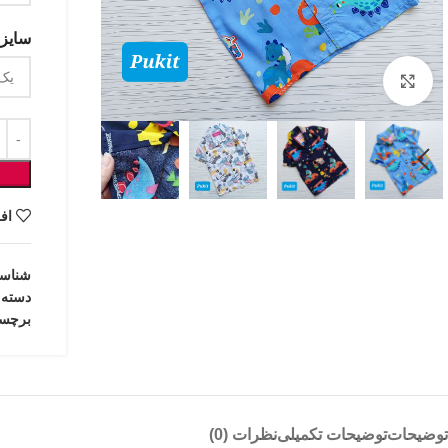
سایزب
بزرگنمایی تصویر
اف
شناس
دسته:
برچس
توضیحات
توضیحات تکمیلی
نظرات (0)