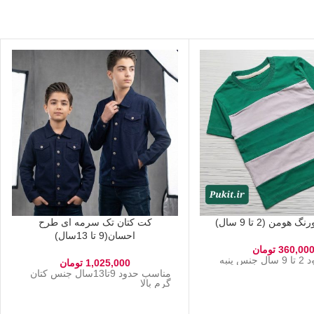
ومن (2 تا 9 سال)
کت کتان تک سرمه ای طرح
احسان(9 تا 13سال)
360,00
تومان
 پنبه
1,025,000
تومان
مناسب حدود 9تا13سال جنس کتان
گرم بالا