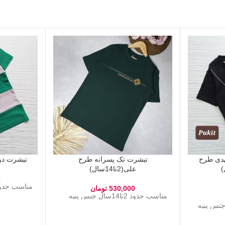
هدی طرح
تیشرت تک پسرانه طرح
تیشرت دورنگ ه
علی(2تا14سال)
0
مناسب حدود 2 تا 9 سال جنس
530,000
تومان
مناسب حدود 2تا14سال جنس پنبه