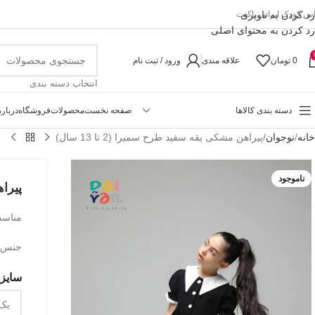
رد کردن به ناوبری
اس کودک ایرانی پاکیت
رد کردن به محتوای اصلی
0
تومان
علاقه مندی
ورود / ثبت نام
انتخاب دسته بندی
دسته بندی کالاها
صفحه نخست
محصولات
فروشگاه
درباره
خانه
نوجوان
پیراهن مشکی یقه سفید طرح سمیرا (2 تا 13 سال)
ناموجود
پیراه
مناسب حدو
جنس ل
سایزب