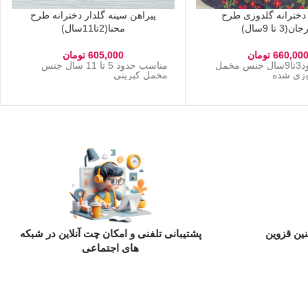
 دخترانه گلدوزی طرح
پیراهن سینه گلدار دخترانه طرح
ن(3 تا 9سال)
محنا(2تا11سال)
660,00
تومان
605,000
تومان
مناسب حدود3تا9سال جنس مخمل
مناسب حدود 5 تا 11 سال جنس
دوزی شده
مخمل کبریتی
ین قزوین
پشتیبانی تلفنی و امکان چت آنلاین در شبکه
های اجتماعی