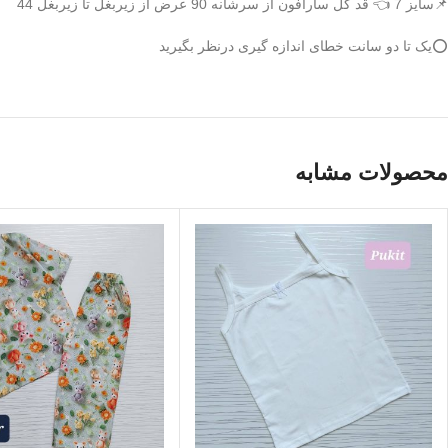
📌سایز 7 👈 قد کل سارافون از سرشانه 90 عرض از زیربغل تا زیربغل 44
⭕️یک تا دو سانت خطای اندازه گیری درنظر بگیرید
محصولات مشابه