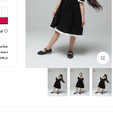
اف
شناس
دسته:
برچس
بزرگنمایی تصویر