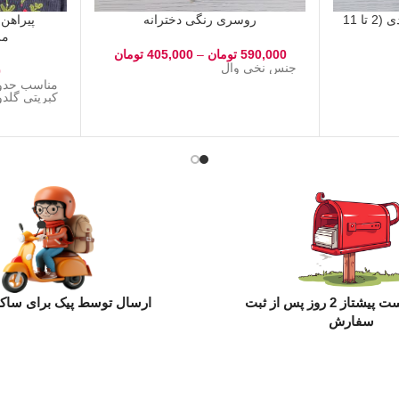
تیشرت شلوار نخی سه بعدی (2 تا 11
روسری رنگی دخترانه
پیراهن
مرجا
590,000
تومان
–
405,000
تومان
جنس نخی وال
0
کبریتی گل
ارسال با پست پیشتاز 2 روز پس از ثبت
ارسال توسط پیک برای ساکن
سفارش