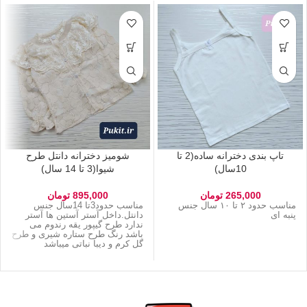
تاپ بندی دخترانه ساده(2 تا
شومیز دخترانه دانتل طرح
10سال)
شیوا(3 تا 14 سال)
265,000
تومان
895,000
تومان
مناسب حدود ۲ تا ۱۰ سال جنس
مناسب حدود3تا 14سال جنس
پنبه ای
دانتل.داخل آستر آستین ها آستر
ندارد طرح گیپور یقه رندوم می
باشد رنگ طرح ستاره شیری و طرح
گل کرم و دیبا نباتی میباشد