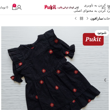
رد کردن به ناوبری
0
منو
0
تومان
رد کردن به محتوای اصلی
خانه
سارافون
ناموجود