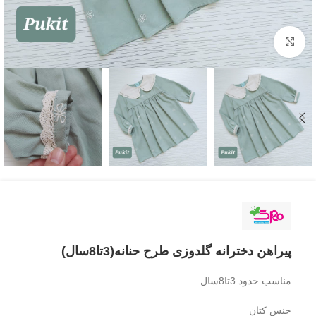
بزرگنمایی تصویر
پیراهن دخترانه گلدوزی طرح حنانه(3تا8سال)
مناسب حدود 3تا8سال
جنس کتان