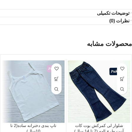
توضیحات تکمیلی
نظرات (0)
محصولات مشابه
شلوار لی کمرکش بوت کات
تاپ بندی دخترانه ساده(2 تا
آنیت طرح الهه (7 تا 14 سال)
10سال)