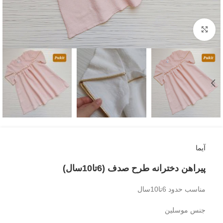
بزرگنمایی تصویر
آیما
پیراهن دخترانه طرح صدف (6تا10سال)
مناسب حدود 6تا10سال
جنس موسلین