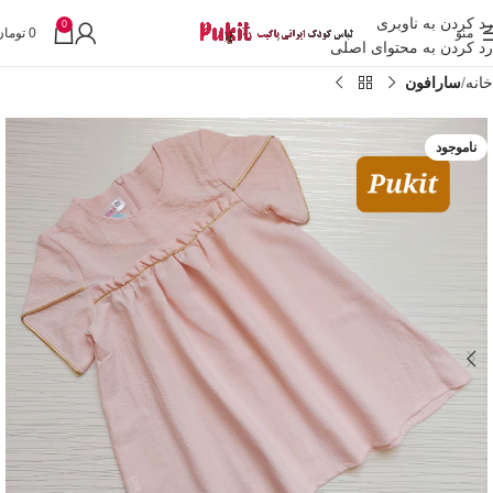
رد کردن به ناوبری
0
منو
0
تومان
رد کردن به محتوای اصلی
خانه
سارافون
ناموجود