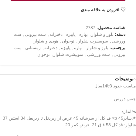
افزودن به علاقه مندی
شناسه محصول:
2787
دسته:
بلوز و شلوار
,
بهاره
,
پاییزه
,
دخترانه
,
ست بیرونی
,
ست
ورزشی
,
سوییشرت شلوار
,
نوجوان
,
هودی و شلوار
برچسب:
بلوز و شلوار
,
بهاره
,
پاییزه
,
دخترانه
,
زمستانی
,
ست
بیرونی
,
ست ورزشی
,
سوییشرت شلوار
,
نوجوان
توضیحات
مناسب حدود 3تا14سال
جنس دورس
✂️اندازه
📌سایز45 👈 قد کل از سرشانه 45 عرض از زیربغل تا زیربغل 34 آستین 37
شلوار: قد کل 58 فاق 21 عرض کمر 20