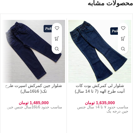
محصولات مشابه
شلوار لی کمرکش بوت کات
شلوار جین کمرکش اسپرت طرح
آنیت طرح الهه (7 تا 14 سال)
تک( 6تا16سال)
1,635,000
تومان
1,485,000
تومان
مناسب حدود ۷ تا ۱4 سال جنس
مناسب حدود 6تا16سال جنس جین
جین درجه یک