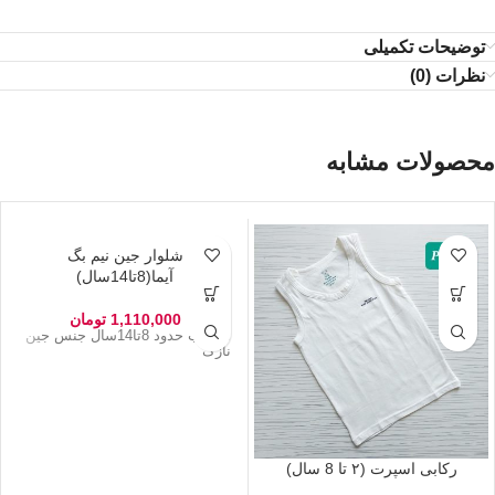
توضیحات تکمیلی
نظرات (0)
محصولات مشابه
شلوار جین نیم بگ
آیما(8تا14سال)
1,110,000
تومان
مناسب حدود 8تا14سال جنس جین
نازک
رکابی اسپرت (۲ تا 8 سال)