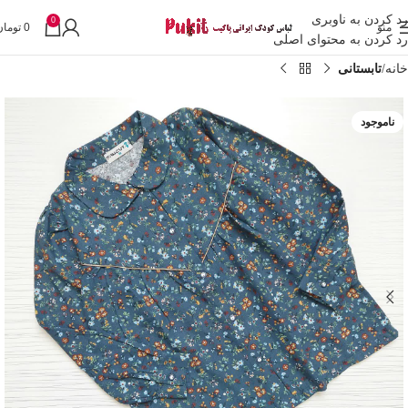
رد کردن به ناوبری
0
منو
0
تومان
رد کردن به محتوای اصلی
خانه
تابستانی
ناموجود