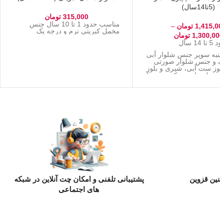
(5تا14سال)
315,000
تومان
مناسب حدود 1 تا 10 سال جنس
1,415,0
تومان
–
مخمل کبریتی نرم و درجه یک
1,300,00
تومان
سال
نبه سوپر جنس شلوار آبی
 و جنس شلوار صورتی
لوز ست آبی، شیری و بلوز
نباتی است تکه دوزی با
چ شده در رنگ آبی
ین قزوین
پشتیبانی تلفنی و امکان چت آنلاین در شبکه
های اجتماعی