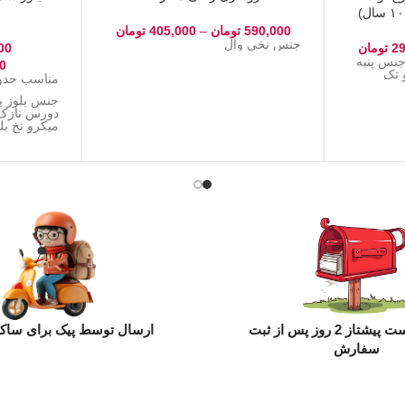
590,000
تومان
–
405,000
تومان
جنس نخی وال
29
تومان
00
تا ۱۰ سال جنس پنبه
0
 تک
مناسب حدود 5 تا 14 
جنس بلوز پ
دورس نازک
میکرو نخ ب
ست صورتی، 
مروارید پر
ارسال با پست پیشتاز 2 روز پس از ثبت
ارسال توسط پیک برای ساکن
سفارش