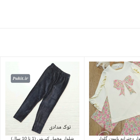
ار دخترانه پاپیون گلدار
شلوار مخمل کبریتی (1 تا 10 سال)