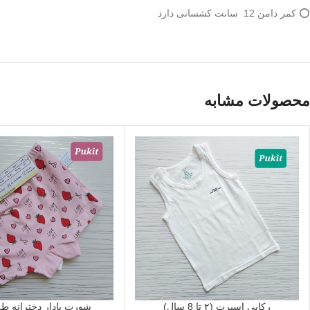
⭕️ کمر دامن 12 سانت کشسانی دارد
محصولات مشابه
رکابی اسپرت (۲ تا 8 سال)
شورت پادار دخترانه ط