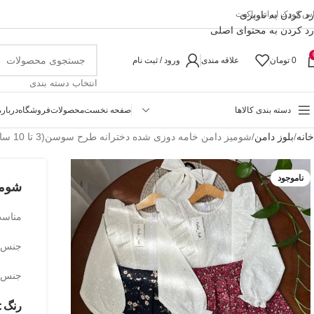
رد کردن به ناوبری
اس کودک ایرانی پاکیت
رد کردن به محتوای اصلی
0
تومان
علاقه مندی
ورود / ثبت نام
انتخاب دسته بندی
دسته بندی کالاها
صفحه نخست
محصولات
فروشگاه
درباره
خانه
بلوز دامن
شومیز دامن خامه دوزی شده دخترانه طرح سوسن(3 تا 10 سال)
ناموجود
شومیز
مناسب سن 
جنس ش
جنس د
رنگ