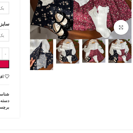
سایزب
بزرگنمایی تصویر
اف
شناس
دسته:
برچس