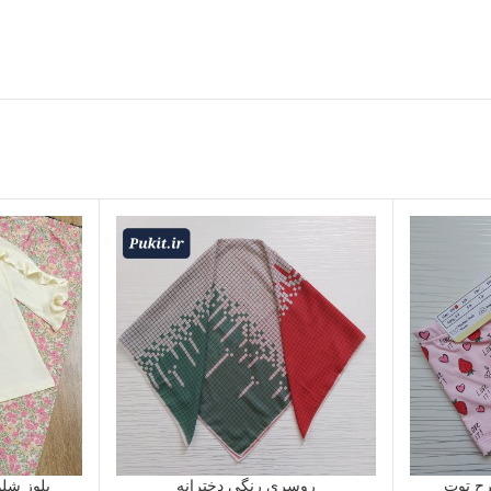
رح توت
روسری رنگی دخترانه
بلوز شلو