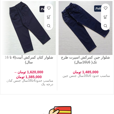
شلوار جین کمرکش اسپرت طرح
شلوار کتان کمرکش آنیت(4 تا 16
تک( 6تا16سال)
سال)
1,485,000
تومان
1,620,000
تومان
–
مناسب حدود 6تا16سال جنس جین
1,385,000
تومان
مناسب حدود4تا16سال جنس کتان
درجه یک