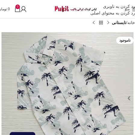
رد کردن به ناوبری
0
منو
0
تومان
رد کردن به محتوای اصلی
خانه
تابستانی
ناموجود