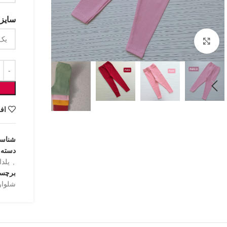
سایزب
بزرگنمایی تصویر
اف
شناس
دسته:
,
یلدا
برچس
شلوار