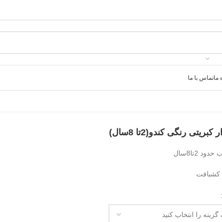
 ما
تماس با ما
کبریتی رنگی کندو(2تا 8سال)
ود 2تا8سال
کشبافت