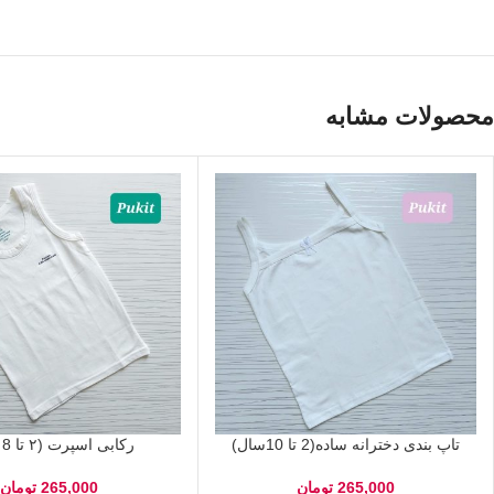
محصولات مشابه
تاپ بندی دخترانه ساده(2 تا 10سال)
رکابی اسپرت (۲ تا 8 سال)
265,000
تومان
265,000
تومان