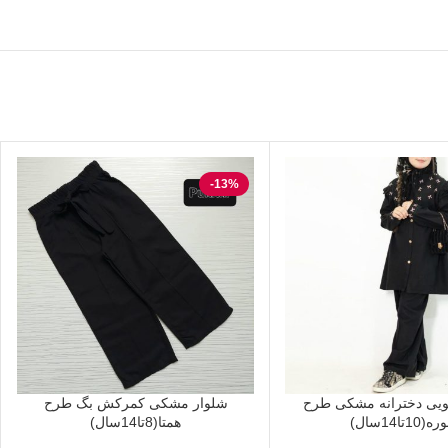
-13%
تویی دخترانه مشکی طرح
شلوار مشکی کمرکش بگ طرح
10تا14سال)
همتا(8تا14سال)