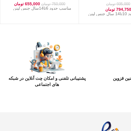
655,000
تومان
935,000
تومان
750,000
تومان
مناسب حدود 6تا14سال جنس لینن
794,75
تومان
 لینن
ین قزوین
پشتیبانی تلفنی و امکان چت آنلاین در شبکه
های اجتماعی