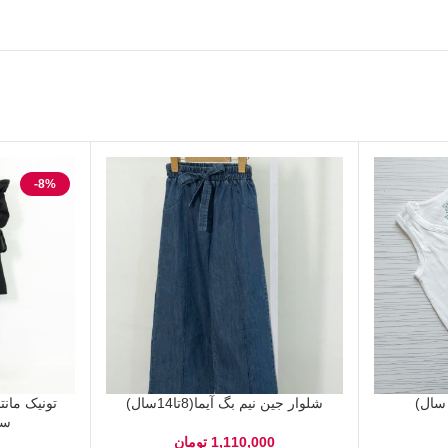
-8%
شلوار جین نیم بگ آیما(8تا14سال)
تونیک مان
سوره(
1,110,000
تومان