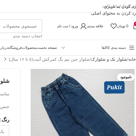
رد کردن به ناوبری
اس کودک ایرانی پاکیت
رد کردن به محتوای اصلی
0
تومان
علاقه مندی
ورود / ثبت نام
انتخاب دسته بندی
دسته بندی کالاها
صفحه نخست
محصولات
فروشگاه
درباره
خانه
شلوار تک و شلوارک
شلوار جین نیم بگ کمرکش آنیت(۸ تا ۱۶ سال)
ناموجود
شلوار 
مناسب حدو
جنس ل
رنگ