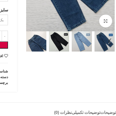
سایزب
بزرگنمایی تصویر
اف
شناس
دسته:
برچس
توضیحات
توضیحات تکمیلی
نظرات (0)