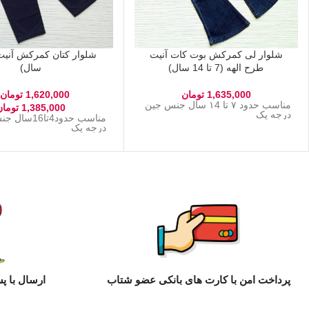
شلوار لی کمرکش بوت کات آنیت
طرح الهه (7 تا 14 سال)
سال)
1,635,000
تومان
1,620,000
تومان
مناسب حدود ۷ تا ۱4 سال جنس جین
1,385,000
تومان
درجه یک
مناسب حدود4تا6
درجه یک
پرداخت امن با کارت های بانکی عضو شتاب