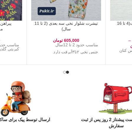
شلوار کتان کمرکش آنیت(4 تا 16
تیشرت شلوار نخی سه بعدی (2 تا 11
پیراهن
سال)
مرجا
–
605,000
تومان
0
مناسب حدود 2 تا 12سال
کبریتی گل
1سال جنس کتان
جنس نخی ۲تا۳آبرفت دارد
ارسال با پست پیشتاز 2 روز پس از ثبت
ارسال توسط پیک برای ساکن
سفارش