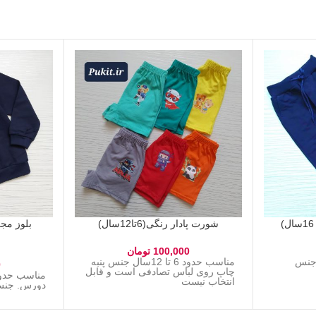
شورت پادار رنگی(6تا12سال)
100,000
تومان
ا 16 سال جنس
مناسب حدود 6 تا 12سال جنس پنبه
0
چاپ روی لباس تصادفی است و قابل
انتخاب نیست
دورس. جنس 