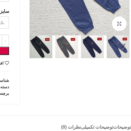
سایزب
بزرگنمایی تصویر
اف
شناس
دسته:
برچس
توضیحات
توضیحات تکمیلی
نظرات (0)