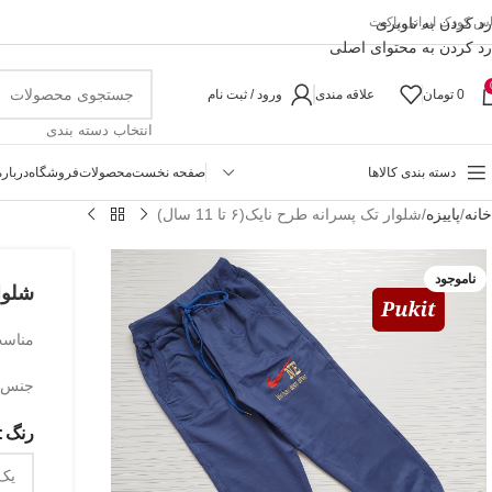
رد کردن به ناوبری
اس کودک ایرانی پاکیت
رد کردن به محتوای اصلی
0
تومان
علاقه مندی
ورود / ثبت نام
انتخاب دسته بندی
دسته بندی کالاها
صفحه نخست
محصولات
فروشگاه
درباره
خانه
پاییزه
شلوار تک پسرانه طرح نایک(۶ تا 11 سال)
ناموجود
شلوار 
مناسب حد
جنس 
رنگ