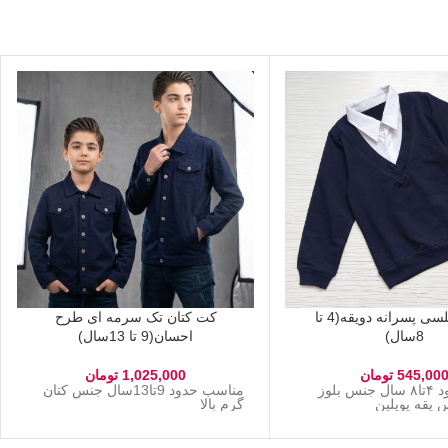
بلوز مجلسی پسرانه دویقه(4 تا
کت کتان تک سرمه ای طرح
8سال)
احسان(9 تا 13سال)
545,00
تومان
1,025,000
تومان
مناسب حدود ۴تا۸ سال جنس بلوز
مناسب حدود 9تا13سال جنس کتان
یقه پوپلین
گرم بالا