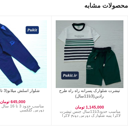
محصولات مشابه
تیشرت شلوارک پسرانه راه راه طرح
شلوار اسلش میلانو(3 تا 16سال)
رادین(3تا11سال)
645,000
تومان
مناسب حدود 3 ت
1,145,000
تومان
دورس گلکسی
مناسب حدود3تا11سال جنس تیشرت
لاکرا پنبه شلوارک دورس دونخ لاکرا