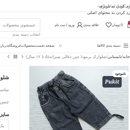
رد کردن به ناوبری
اس کودک ایرانی پاکیت
رد کردن به محتوای اصلی
0
تومان
علاقه مندی
ورود / ثبت نام
انتخاب دسته بندی
دسته بندی کالاها
صفحه نخست
محصولات
فروشگاه
درباره
خانه
تابستانی
شلوارک برمودا جین ذغالی پسرانه(۵ تا ۱۲ سال)
ناموجود
شلوارک
مناسب حدو
جنس ل
سایزب