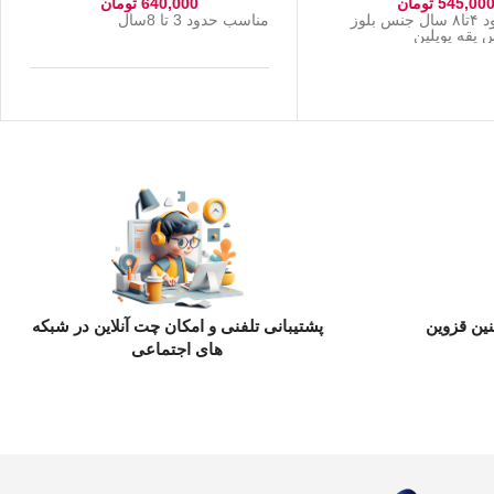
545,00
تومان
640,000
تومان
مناسب حدود ۴تا۸ سال جنس بلوز
مناسب حدود 3 تا 8سال
یقه پوپلین
ین قزوین
پشتیبانی تلفنی و امکان چت آنلاین در شبکه
های اجتماعی