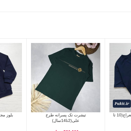
تیشرت تک پسرانه طرح معراج(10 تا
تیشرت تک پسرانه طرح
علی(2تا14سال)