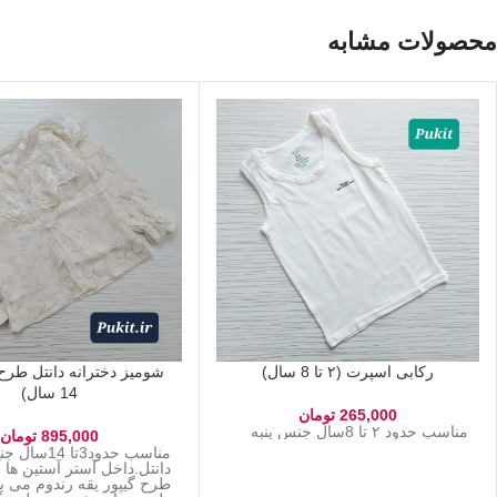
محصولات مشابه
رکابی اسپرت (۲ تا 8 سال)
14 سال)
265,000
تومان
مناسب حدود ۲ تا 8سال جنس پنبه
895,000
تومان
مناسب حدود3تا 14س
دانتل.داخل آستر آستین ها آ
طرح گیپور یقه رندوم می ب