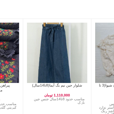
شومیز دخترانه دانتل طرح شیوا(3 تا
شلوار جین نیم بگ آیما(8تا14سال)
پیراهن
مرجا
1,110,000
تومان
مناسب حدود 8تا14سال جنس جین
0
نازک
ال جنس
ستر ندارد
کبریتی گل
اشد رنگ