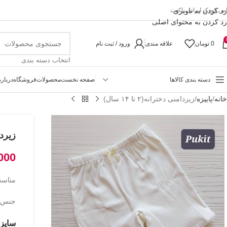
رد کردن به ناوبری
اس کودک ایرانی پاکیت
رد کردن به محتوای اصلی
0
تومان
علاقه مندی
ورود / ثبت نام
انتخاب دسته بندی
دسته بندی کالاها
صفحه نخست
محصولات
فروشگاه
درباره
خانه
پاییزه
زیردامنی دخترانه(۲ تا ۱۴ سال)
زیردامن
000
مناسب حدو
جنس پ
سایزب