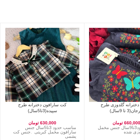
 دخترانه گلدوزی طرح
کت سارافون دخترانه طرح
ن(3 تا 9سال)
سپیده(3تا5سال)
660,00
تومان
630,000
تومان
مناسب حدود3تا9سال جنس مخمل
مناسب حدود 3تا5سال جنس
دوزی شده
سارافون مخمل کبریتی .جنس کت
پشمی