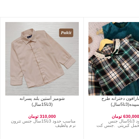
رافون دخترانه طرح
شومیز آستین بلند پسرانه
یده(3تا5سال)
(3تا15سال)
630,00
تومان
310,000
تومان
مناسب حدود 3تا5سال جنس
مناسب حدود 3تا15سال جنس تترون
خمل کبریتی .جنس کت
نرم ولطیف