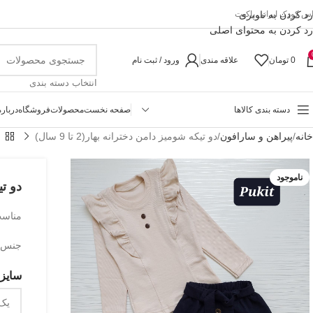
رد کردن به ناوبری
اس کودک ایرانی پاکیت
رد کردن به محتوای اصلی
0
تومان
علاقه مندی
ورود / ثبت نام
انتخاب دسته بندی
دسته بندی کالاها
صفحه نخست
محصولات
فروشگاه
درباره
خانه
پیراهن و سارافون
دو تیکه شومیز دامن دخترانه بهار(2 تا 9 سال)
ناموجود
دو تیک
مناسب حد
جنس ب
سایزب