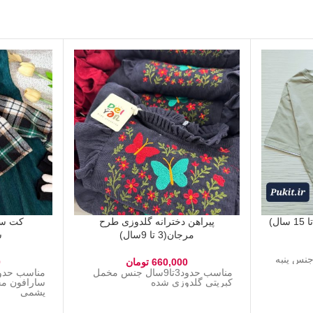
پیراهن دخترانه گلدوزی طرح
کت سا
مرجان(3 تا 9سال)
سپ
660,000
تومان
0
مناسب حدود3تا9سال جنس مخمل
کبریتی گلدوزی شده
سارافون م
پشمی