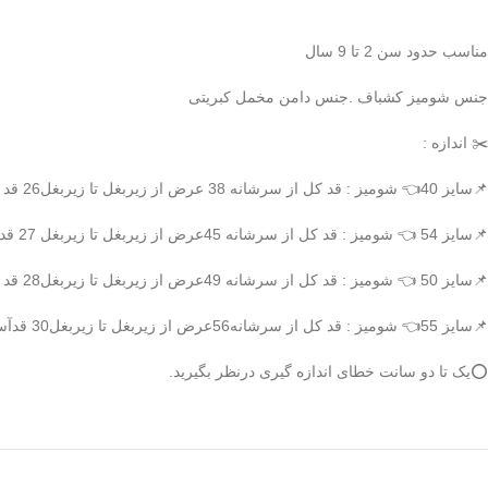
مناسب حدود سن 2 تا 9 سال
جنس شومیز کشباف .جنس دامن مخمل کبریتی
✂️ اندازه :
📌سایز 40👈 شومیز : قد کل از سرشانه 38 عرض از زیربغل تا زیربغل26 قد آستین 32 دامن: قد کل 30 کمر 19
📌سایز 54 👈 شومیز : قد کل از سرشانه 45عرض از زیربغل تا زیربغل 27 قد آستین 34 دامن: قد کل 35 کمر20
📌سایز 50 👈
شومیز
: قد کل از سرشانه 49عرض از زیربغل تا زیربغل28 قد آستین39
📌سایز 55👈
شومیز
: قد کل از سرشانه56عرض از زیربغل تا زیربغل30 قدآستین 42
⭕یک تا دو سانت خطای اندازه گیری درنظر بگیرید.