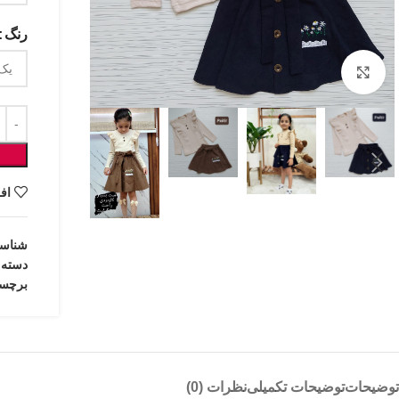
رنگ
بزرگنمایی تصویر
اف
شناس
دسته:
برچس
توضیحات
توضیحات تکمیلی
نظرات (0)