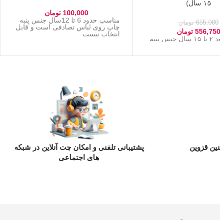
۱۵ سال)
100,000
تومان
مناسب حدود 6 تا 12سال جنس پنبه
655,000
تومان
چاپ روی لباس تصادفی است و قابل
556,75
تومان
انتخاب نیست
 پنبه
ین قزوین
پشتیبانی تلفنی و امکان چت آنلاین در شبکه
های اجتماعی