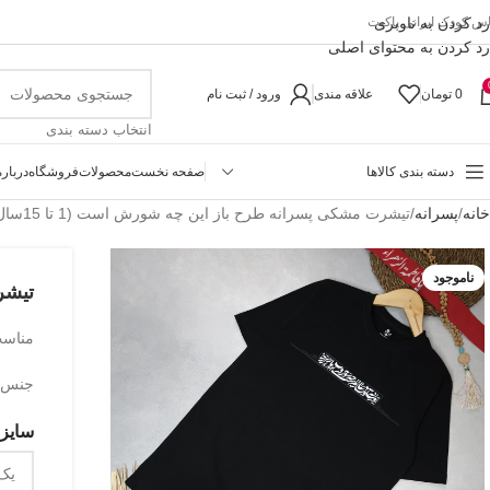
رد کردن به ناوبری
اس کودک ایرانی پاکیت
رد کردن به محتوای اصلی
0
تومان
علاقه مندی
ورود / ثبت نام
انتخاب دسته بندی
دسته بندی کالاها
صفحه نخست
محصولات
فروشگاه
درباره
خانه
پسرانه
تیشرت مشکی پسرانه طرح باز این چه شورش است (1 تا 15سال)
ناموجود
تیشرت
مناسب حدو
جنس پ
سایزب