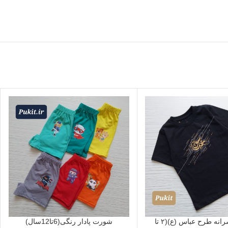
تیشرت پسرانه طرح عباس (ع)(۲ تا
شورت پادار رنگی(6تا12سال)