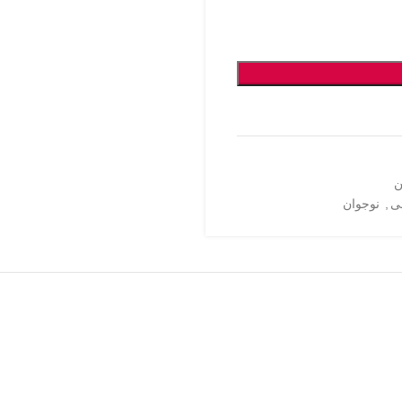
ن
ی
,
نوجوان