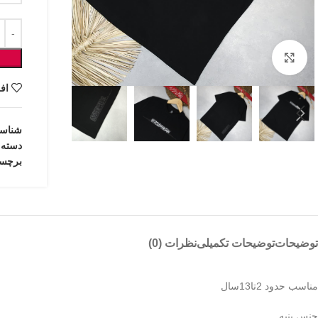
بزرگنمایی تصویر
اف
شناس
دسته:
برچس
توضیحات
توضیحات تکمیلی
نظرات (0)
مناسب حدود 2تا13سال
جنس پنبه