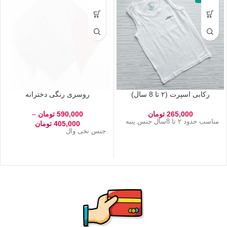
رکابی اسپرت (۲ تا 8 سال)
روسری رنگی دخترانه
265,000
تومان
590,000
تومان
–
مناسب حدود ۲ تا 8سال جنس پنبه
405,000
تومان
جنس نخی وال