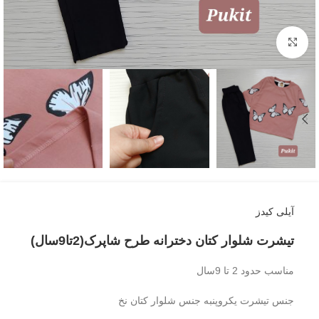
بزرگنمایی تصویر
آیلی کیدز
تیشرت شلوار کتان دخترانه طرح شاپرک(2تا9سال)
مناسب حدود 2 تا 9سال
جنس تیشرت یکروپنبه جنس شلوار کتان نخ