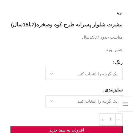
نوید
تیشرت شلوار پسرانه طرح کوه وصخره(7تا15سال)
مناسب حدود 7تا15سال
جنس پنبه
رنگ
سایزبندی
افزودن به سبد خرید