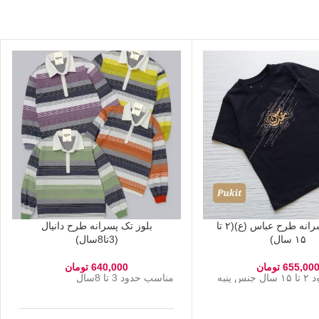
تیشرت پسرانه طرح عباس (ع)(۲ تا
بلوز تک پسرانه طرح دانیال
۱۵ سال)
(3تا8سال)
655,00
تومان
640,000
تومان
 پنبه
مناسب حدود 3 تا 8سال