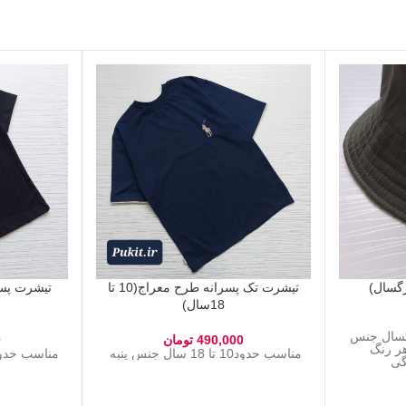
تیشرت تک پسرانه طرح معراج(10 تا
18سال)
تا بزرگسال جنس
490,000
تومان
0
هر رنگ
مناسب حدود10 تا 18 سال جنس پنبه
مناسب حدود ۲ تا ۱۵ سال جنس
گی