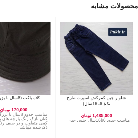
محصولات مشابه
شلوار جین کمرکش اسپرت طرح
کلاه باکت (8سال تا بزرگسال)
تک( 6تا16سال)
170,000
تومان
مناسب حدود 8سال 
1,485,000
تومان
کتان نازک رنگ پارچه های 
مناسب حدود 6تا16سال جنس جین
کمی متفاوت و در طیف رن
ذکرشده میباشد