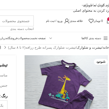
رد کردن به ناوبری
اس کودک ایرانی پاکیت
رد کردن به محتوای اصلی
0
تومان
علاقه مندی
ورود / ثبت نام
انتخاب دسته بندی
دسته بندی کالاها
صفحه نخست
محصولات
فروشگاه
درباره
خانه
تیشرت و شلوارک
تیشرت شلوارک پسرانه طرح زرافه(۲ تا ۸ سال)
ناموجود
تیشرت
مناسب حدو
جنس ی
رنگ