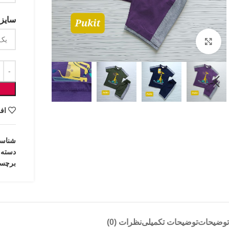
سایزب
بزرگنمایی تصویر
اف
شناس
دسته:
برچس
توضیحات
توضیحات تکمیلی
نظرات (0)