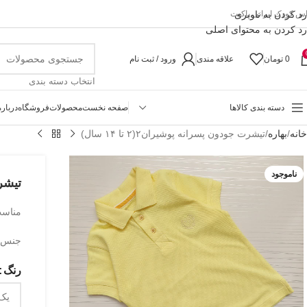
رد کردن به ناوبری
اس کودک ایرانی پاکیت
رد کردن به محتوای اصلی
0
تومان
علاقه مندی
ورود / ثبت نام
انتخاب دسته بندی
دسته بندی کالاها
صفحه نخست
محصولات
فروشگاه
درباره
خانه
بهاره
تیشرت جودون پسرانه پوشیران۲(۲ تا ۱۴ سال)
ناموجود
تیشرت 
مناسب حدو
جنس ج
رنگ