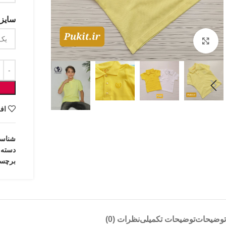
سایزب
بزرگنمایی تصویر
اف
شناس
دسته:
برچس
توضیحات
توضیحات تکمیلی
نظرات (0)