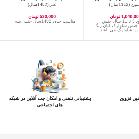
ن (3تا11سال)
علی(2تا14سال)
1,040,00
تومان
530,000
تومان
مناسب حدود 3 تا 11 سال جنس
مناسب حدود 2تا14سال جنس پنبه
 جنس شلوارک کتان رنگ
اس شلوارک می باشد
ین قزوین
پشتیبانی تلفنی و امکان چت آنلاین در شبکه
های اجتماعی