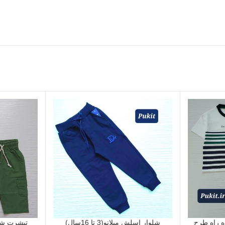
 راه طرح
شلوار اسلش میلانو(3 تا 16سال)
تیشرت شل