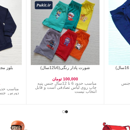
شورت پادار رنگی(6تا12سال)
100,000
تومان
ا 16 سال جنس
مناسب حدود 6 تا 12سال جنس پنبه
0
چاپ روی لباس تصادفی است و قابل
انتخاب نیست
دورس. جنس 