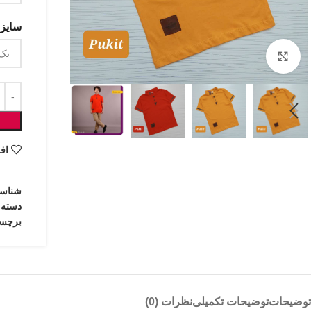
سایزب
بزرگنمایی تصویر
اف
شناس
دسته:
برچس
توضیحات
توضیحات تکمیلی
نظرات (0)