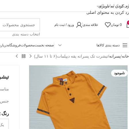
رد کردن به ناوبری
اس کودک ایرانی پاکیت
رد کردن به محتوای اصلی
0
تومان
علاقه مندی
ورود / ثبت نام
انتخاب دسته بندی
دسته بندی کالاها
صفحه نخست
محصولات
فروشگاه
درباره
خانه
پسرانه
تیشرت تک پسرانه یقه‌ دیپلمات(۶ تا ۱۱ سال)
ناموجود
تیشرت 
مناسب حدو
جنس ی
رنگ