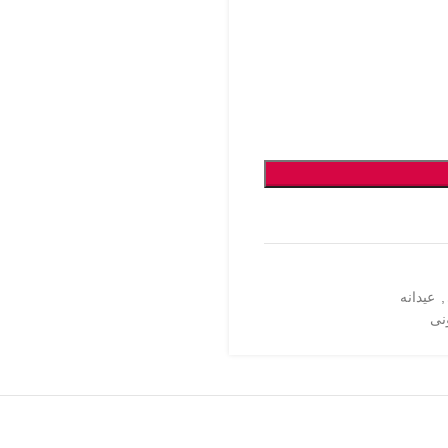
,
عیدانه
نی