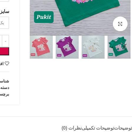
سایزب
بزرگنمایی تصویر
اف
شناس
دسته:
برچس
توضیحات
توضیحات تکمیلی
نظرات (0)