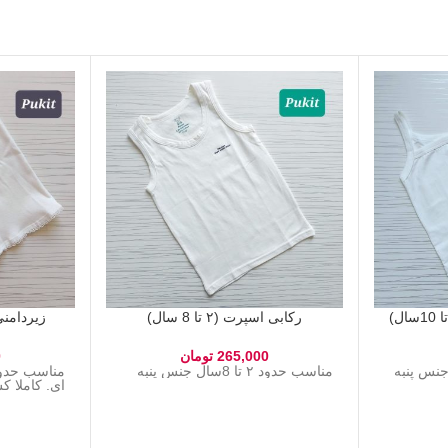
رکابی اسپرت (۲ تا 8 سال)
زیردامنی دختر
265,000
تومان
0
تا ۱۰ سال جنس پنبه
مناسب حدود ۲ تا 8سال جنس پنبه
ای. کاملا 