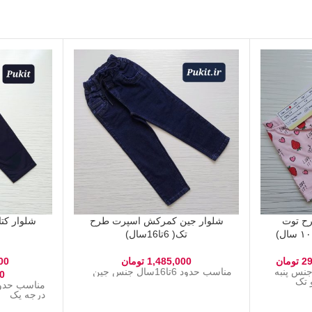
رح توت
شلوار جین کمرکش اسپرت طرح
تک( 6تا16سال)
29
تومان
1,485,000
تومان
00
تا ۱۰ سال جنس پنبه
مناسب حدود 6تا16سال جنس جین
0
 تک
درجه یک