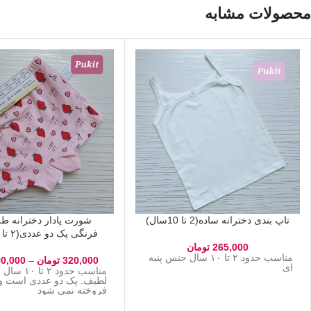
محصولات مشابه
تاپ بندی دخترانه ساده(2 تا 10سال)
شورت پادار دخترانه ط
فرنگی پک دو عددی(۲ تا ۱۰ سال)
265,000
تومان
مناسب حدود ۲ تا ۱۰ سال جنس پنبه
320,000
تومان
–
0,000
ای
مناسب حدود ۲ 
لطیف. پک دو عددی است و
فروخته نمی شود