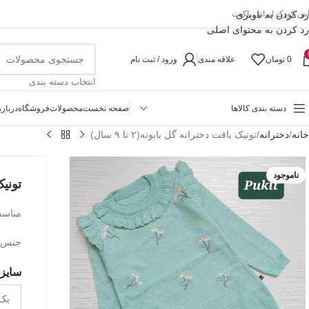
رد کردن به ناوبری
اس کودک ایرانی پاکیت
رد کردن به محتوای اصلی
0
تومان
علاقه مندی
ورود / ثبت نام
انتخاب دسته بندی
دسته بندی کالاها
صفحه نخست
محصولات
فروشگاه
درباره
خانه
دخترانه
تونیک بافت دخترانه گل بابونه(۲ تا ۹ سال)
ناموجود
تونیک 
مناسب حدو
جنس 
سایزب