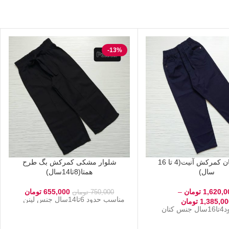
-13%
شلوار کتان کمرکش آنیت(4 تا 16
شلوار مشکی کمرکش بگ طرح
سال)
همتا(8تا14سال)
1,620,0
تومان
–
655,000
تومان
750,000
تومان
مناسب حدود 6تا14سال جنس لینن
1,385,00
تومان
مناسب حدود4تا16سال جنس کتان