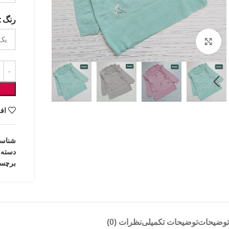
رنگ
بزرگنمایی تصویر
اف
شناس
دسته:
برچس
توضیحات
توضیحات تکمیلی
نظرات (0)