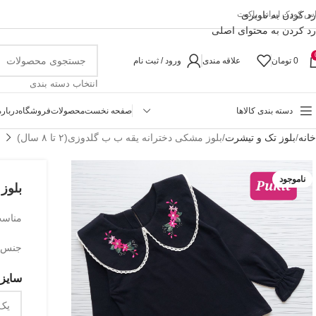
رد کردن به ناوبری
اس کودک ایرانی پاکیت
رد کردن به محتوای اصلی
0
تومان
علاقه مندی
ورود / ثبت نام
انتخاب دسته بندی
دسته بندی کالاها
صفحه نخست
محصولات
فروشگاه
درباره
خانه
بلوز تک و تیشرت
بلوز مشکی دخترانه یقه ب ب گلدوزی(۲ تا ۸ سال)
ناموجود
بلوز 
مناسب حدو
جنس ی
سایزب