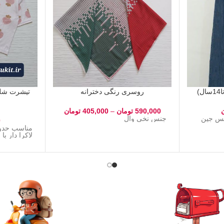
روسری رنگی دخترانه
590,000
تومان
–
405,000
تومان
ا14سال جنس جین
جنس نخی وال
0
لاکرا دار ب