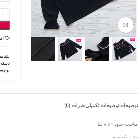
بزرگنمایی تصویر
اف
شناس
دسته:
برچس
توضیحات
توضیحات تکمیلی
نظرات (0)
مناسب حدود ۲ تا ۸ سال
جنس یکروپنبه