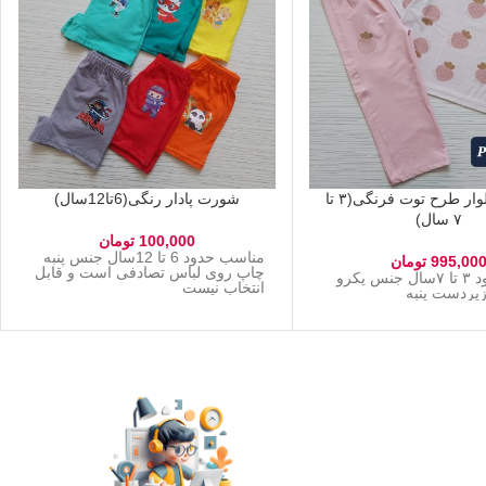
تیشرت شلوار طرح توت فرنگی(۳ تا
شورت پادار رنگی(6تا12سال)
۷ سال)
100,000
تومان
مناسب حدود 6 تا 12سال جنس پنبه
995,00
تومان
چاپ روی لباس تصادفی است و قابل
مناسب حدود ۳ تا ۷سال جنس یکرو
انتخاب نیست
ا زیردست پنبه