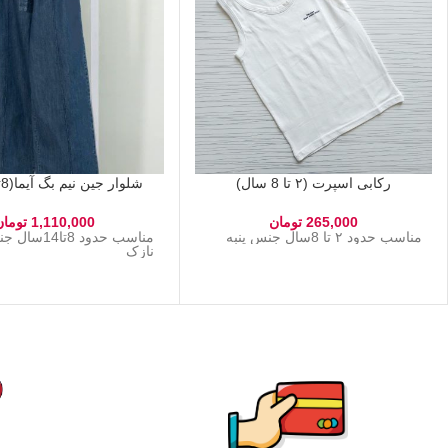
رکابی اسپرت (۲ تا 8 سال)
شلوار جین نیم بگ آیما(8تا14سال)
265,000
تومان
1,110,000
تومان
مناسب حدود ۲ تا 8سال جنس پنبه
مناسب حدود 8ت
نازک