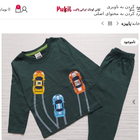
رد کردن به ناوبری
0
منو
0
تومان
رد کردن به محتوای اصلی
خانه
پاییزه
ناموجود