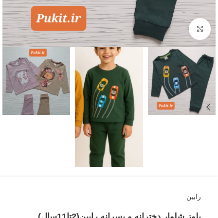
بزرگنمایی تصویر
رابین
بلوز شلوار دخترانه و پسرانه رابین(2تا11سال)