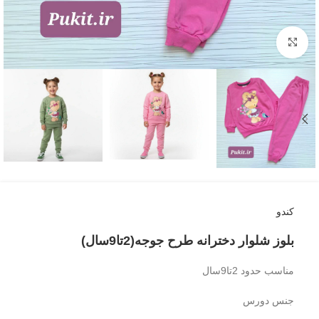
بزرگنمایی تصویر
کندو
بلوز شلوار دخترانه طرح جوجه(2تا9سال)
مناسب حدود 2تا9سال
جنس دورس