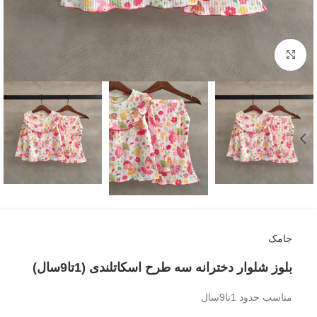
بزرگنمایی تصویر
جامک
بلوز شلوار دخترانه سه طرح اسکاتلندی (1تا9سال)
مناسب حدود 1تا9سال