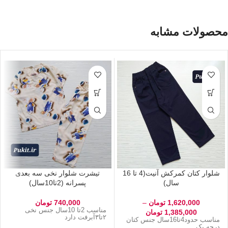
محصولات مشابه
شلوار کتان کمرکش آنیت(4 تا 16
تیشرت شلوار نخی سه بعدی
سال)
پسرانه (2تا10سال)
1,620,000
تومان
–
740,000
تومان
مناسب 2تا 10سال جنس نخی
1,385,000
تومان
۲تا۳آبرفت دارد
مناسب حدود4تا16سال جنس کتان
درجه یک