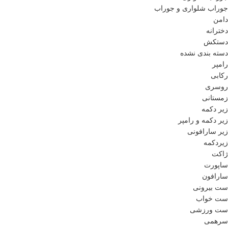
جوراب شلواری و جوراب
دامن
دخترانه
دستکش
دسته بندی نشده
رامپر
رکابی
روسری
زمستانی
زیر دکمه
زیر دکمه و رامپر
زیر سارافونی
زیردکمه
ژاکت
ساپورت
سارافون
ست بیرونی
ست خواب
ست ورزشی
سرهمی