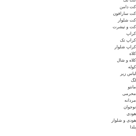
کت تک
کت دامن
کت سارافون
کت شلوار
کت و تیشرت
کراپ
کراپ تک
کراپ شلوار
کلاه
کلاه و شال
کوله
لباس زیر
لگ
مانتو
محرمی
مردانه
نوجوان
هودی
هودی و شلوار
یلدا