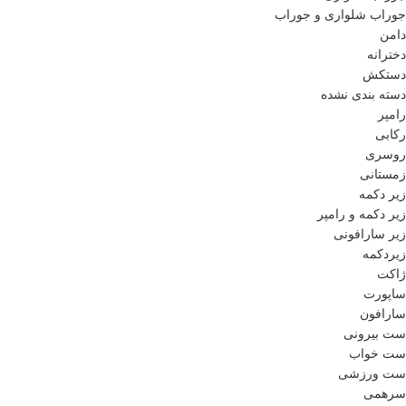
جوراب شلواری و جوراب
دامن
دخترانه
دستکش
دسته بندی نشده
رامپر
رکابی
روسری
زمستانی
زیر دکمه
زیر دکمه و رامپر
زیر سارافونی
زیردکمه
ژاکت
ساپورت
سارافون
ست بیرونی
ست خواب
ست ورزشی
سرهمی