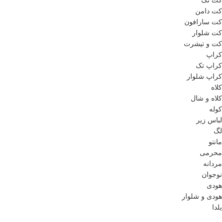
کت تک
کت دامن
کت سارافون
کت شلوار
کت و تیشرت
کراپ
کراپ تک
کراپ شلوار
کلاه
کلاه و شال
کوله
لباس زیر
لگ
مانتو
محرمی
مردانه
نوجوان
هودی
هودی و شلوار
یلدا