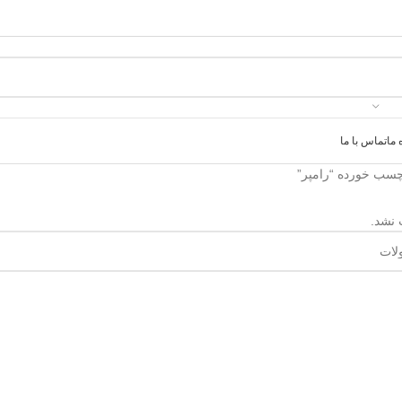
 ما
تماس با ما
سب خورده “رامپر”
 نشد.