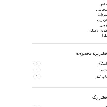
مانتو
محرمی
مردانه
نوجوان
هودی
هودی و شلوار
یلدا
فیلتر برند محصولات
اسکای
2
هدهد
1
تاپ کیدز
1
فیلتر رنگ