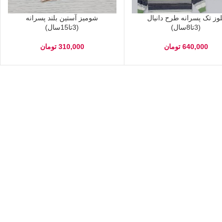
لوز تک پسرانه طرح دانیال
شومیز آستین بلند پسرانه
(3تا8سال)
(3تا15سال)
640,000
تومان
310,000
تومان