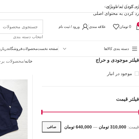
رد کردن به ناوبری
اس کودک ایرانی پاکیت
رد کردن به محتوای اصلی
0
تومان
علاقه مندی
ورود / ثبت نام
انتخاب دسته بندی
دسته بندی کالاها
صفحه نخست
محصولات
فروشگاه
درباره
فیلتر موجودی و حراج
خانه
محصولات برچ
موجود در انبار
فیلتر قیمت
قيمت:
310,000 تومان
—
640,000 تومان
صافی