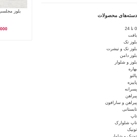
دسته‌های محصولات
0 تا 24
,000
بافت
بلوز تک
بلوز تک و تیشرت
بلوز دامن
بلوز و شلوار
بهاره
پالتو
پاییزه
پسرانه
پیراهن
پیراهن و سارافون
تابستانی
تاپ
تاپ شلوارک
تونیک
تونیک و شلوار