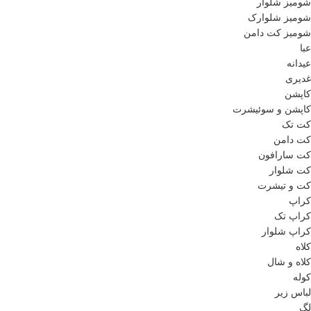
شومیز شلوار
شومیز شلوارک
شومیز کت دامن
عبا
عیدانه
غدیری
کاپشن
کاپشن و سوئیشرت
کت تک
کت دامن
کت سارافون
کت شلوار
کت و تیشرت
کراپ
کراپ تک
کراپ شلوار
کلاه
کلاه و شال
کوله
لباس زیر
لگ