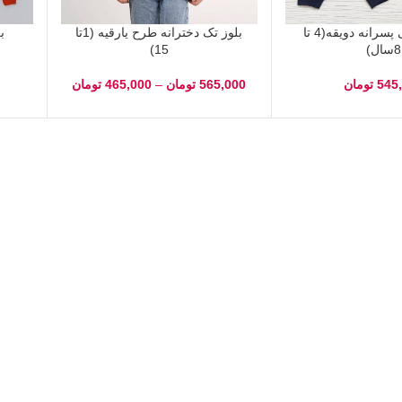
بلوز مجلسی پسرانه دویقه(4 تا
بلوز تک دخترانه طرح یارقیه (1تا
ب
8سال)
15)
545
تومان
565,000
تومان
–
465,000
تومان