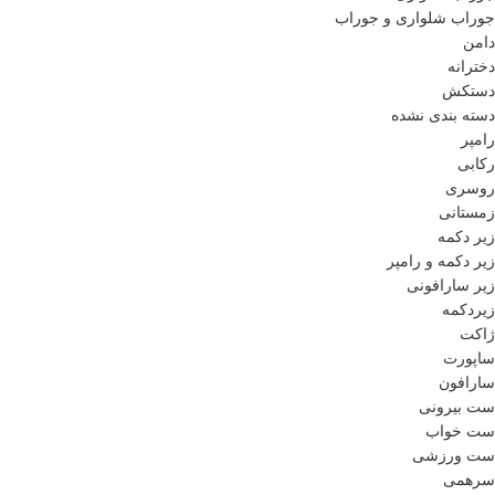
جوراب شلواری و جوراب
دامن
دخترانه
دستکش
دسته بندی نشده
رامپر
رکابی
روسری
زمستانی
زیر دکمه
زیر دکمه و رامپر
زیر سارافونی
زیردکمه
ژاکت
ساپورت
سارافون
ست بیرونی
ست خواب
ست ورزشی
سرهمی