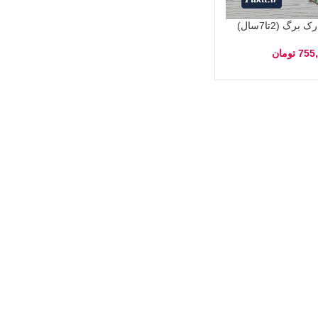
گ (2تا7سال)
755
تومان