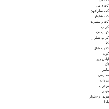
کت تک
کت دامن
کت سارافون
کت شلوار
کت و تیشرت
کراپ
کراپ تک
کراپ شلوار
کلاه
کلاه و شال
کوله
لباس زیر
لگ
مانتو
محرمی
مردانه
نوجوان
هودی
هودی و شلوار
یلدا