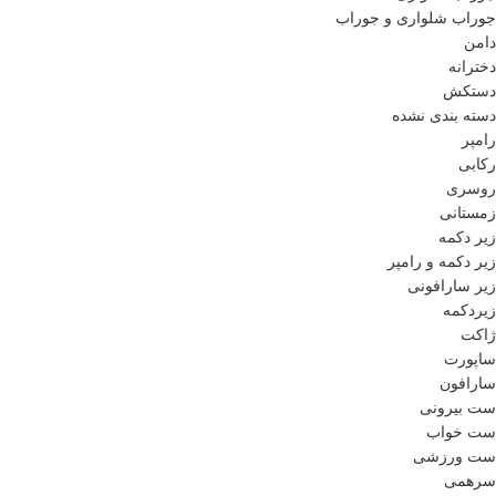
جوراب شلواری و جوراب
دامن
دخترانه
دستکش
دسته بندی نشده
رامپر
رکابی
روسری
زمستانی
زیر دکمه
زیر دکمه و رامپر
زیر سارافونی
زیردکمه
ژاکت
ساپورت
سارافون
ست بیرونی
ست خواب
ست ورزشی
سرهمی