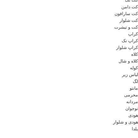
کت تک
کت دامن
کت سارافون
کت شلوار
کت و تیشرت
کراپ
کراپ تک
کراپ شلوار
کلاه
کلاه و شال
کوله
لباس زیر
لگ
مانتو
محرمی
مردانه
نوجوان
هودی
هودی و شلوار
یلدا