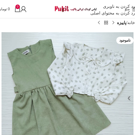
رد کردن به ناوبری
0
منو
0
تومان
رد کردن به محتوای اصلی
خانه
پاییزه
ناموجود