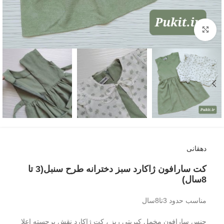
بزرگنمایی تصویر
دهقانی
کت سارافون ژاکارد سبز دخترانه طرح سنبل(3 تا
8سال)
مناسب حدود 3تا8سال
جنس سارافون مخمل کبریتی ریز ، کت ژاکارد نقش برجسته اعلا