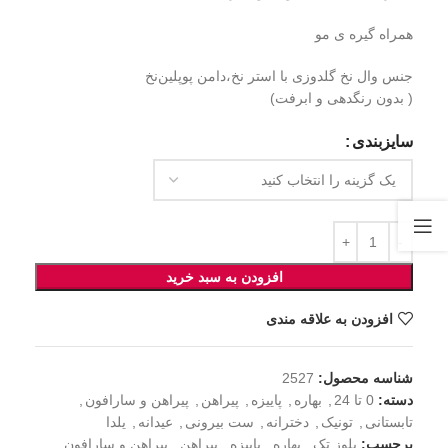
همراه گیره ی مو
جنس وال نخ گلدوزی با استر نخ،دامن پوپلین‌نخ
( بدون رنگدهی و ابرفت)
سایزبندی
افزودن به سبد خرید
افزودن به علاقه مندی
شناسه محصول:
2527
دسته:
0 تا 24
,
بهاره
,
پاییزه
,
پیراهن
,
پیراهن و سارافون
,
تابستانی
,
تونیک
,
دخترانه
,
ست بیرونی
,
عیدانه
,
یلدا
برچسب:
بلوز تک
,
بهاره
,
پاییزه
,
پیراهن
,
پیراهن و سارافون
,