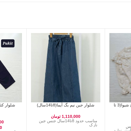
شومیز دخترانه دانتل طرح شیوا(3 تا
شلوار جین نیم بگ آیما(8تا14سال)
1,110,000
تومان
مناسب حدود 8تا14سال جنس جین
00
نازک
ال جنس
0
ستر ندارد