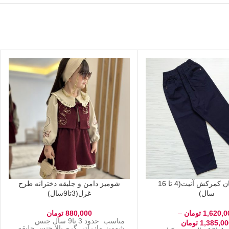
شلوار کتان کمرکش آنیت(4 تا 16
شومیز دامن و جلیقه دخترانه طرح
سال)
غزل(3تا9سال)
1,620,0
تومان
–
880,000
تومان
مناسب حدود 3 تا9 سال جنس
1,385,00
تومان
شومیز مازراتی گرم بالا جنس جلیقه