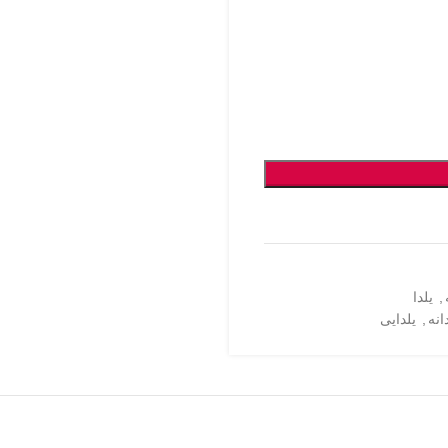
,
یلدا
انه
,
یلدایی