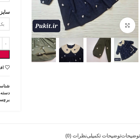
سایزب
بزرگنمایی تصویر
اف
شناس
دسته:
برچس
توضیحات
توضیحات تکمیلی
نظرات (0)