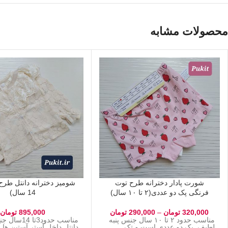
محصولات مشابه
شورت پادار دخترانه طرح توت
فرنگی پک دو عددی(۲ تا ۱۰ سال)
14 سال)
320,000
تومان
–
290,000
تومان
895,000
تومان
مناسب حدود ۲ تا ۱۰ سال جنس پنبه
مناسب حدود3تا 14س
لطیف. پک دو عددی است و تک
دانتل.داخل آستر آستین ها آ