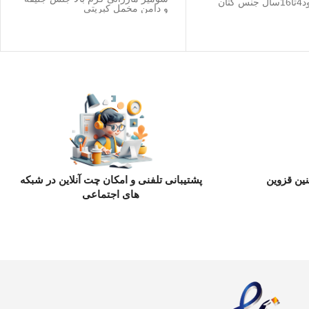
مناسب حدود4تا16سال جنس کتان
و دامن مخمل کبریتی
ین قزوین
پشتیبانی تلفنی و امکان چت آنلاین در شبکه
های اجتماعی