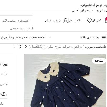
رد کردن به ناوبری
اس کودک ایرانی پاکیت
رد کردن به محتوای اصلی
0
تومان
علاقه مندی
ورود / ثبت نام
انتخاب دسته بندی
دسته بندی کالاها
صفحه نخست
محصولات
فروشگاه
درباره
خانه
ست بیرونی
پیراهن دخترانه طرح ساره (از3تا6سال)
ناموجود
پیراهن
مناسب حدو
جنس م
رنگ